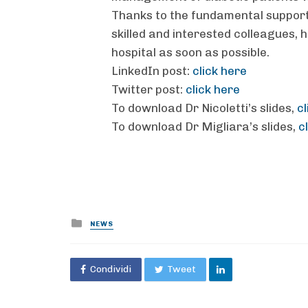
Thanks to the fundamental support 
skilled and interested colleagues, 
hospital as soon as possible.
LinkedIn post:
click here
Twitter post:
click here
To download Dr Nicoletti’s slides,
cl
To download Dr Migliara’s slides,
c
Posted
NEWS
in
Condividi
Tweet