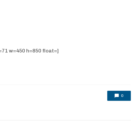
d=71 w=450 h=850 float=]
0