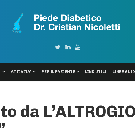
O
ATTIVITA’
PER IL PAZIENTE
LINK UTILI
LINEE GUI
atto da L’ALTROG
”