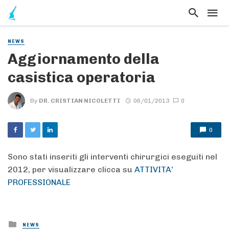
NEWS
Aggiornamento della
casistica operatoria
By
DR. CRISTIAN NICOLETTI
06/01/2013
0
0
Sono stati inseriti gli interventi chirurgici eseguiti nel
2012, per visualizzare clicca su
ATTIVITA’
PROFESSIONALE
Posted
NEWS