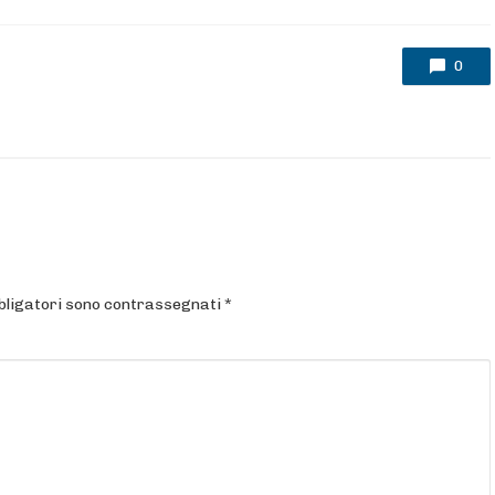
0
bligatori sono contrassegnati
*