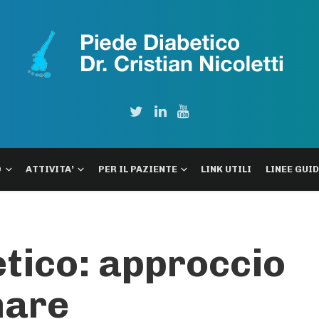
O
ATTIVITA’
PER IL PAZIENTE
LINK UTILI
LINEE GUI
etico: approccio
nare