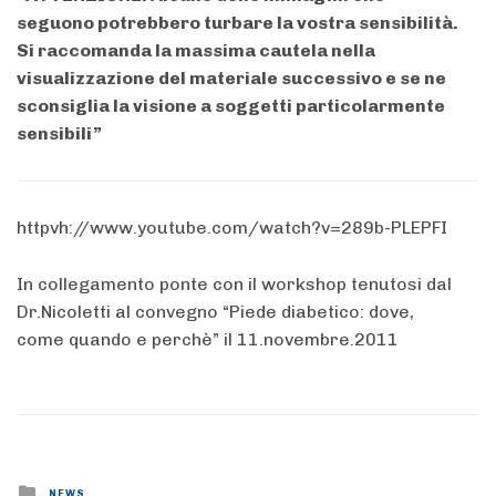
seguono potrebbero turbare la vostra sensibilità.
Si raccomanda la massima cautela nella
visualizzazione del materiale successivo e se ne
sconsiglia la visione a soggetti particolarmente
sensibili”
httpvh://www.youtube.com/watch?v=289b-PLEPFI
In collegamento ponte con il workshop tenutosi dal
Dr.Nicoletti al convegno “Piede diabetico: dove,
come quando e perchè” il 11.novembre.2011
Posted
NEWS