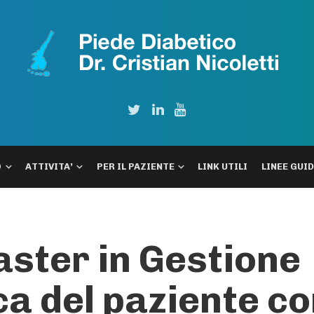
O
ATTIVITA’
PER IL PAZIENTE
LINK UTILI
LINEE GUI
Master in Gestione
ca del paziente c