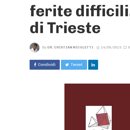
ferite diffici
di Trieste
By
DR. CRISTIAN NICOLETTI
14/09/2015
0
Condividi
Tweet