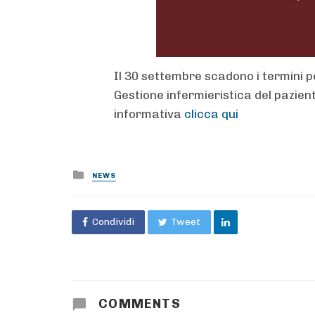
Il 30 settembre scadono i termini per
Gestione infermieristica del pazient
informativa
clicca qui
Posted
NEWS
in
Condividi
Tweet
COMMENTS