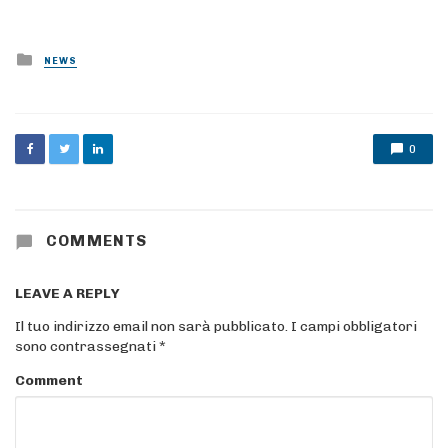
Posted
NEWS
in
0
COMMENTS
LEAVE A REPLY
Il tuo indirizzo email non sarà pubblicato.
I campi obbligatori
sono contrassegnati
*
Comment