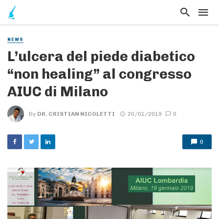
NEWS
L’ulcera del piede diabetico
“non healing” al congresso
AIUC di Milano
By
DR. CRISTIAN NICOLETTI
20/01/2019
0
0