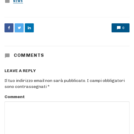
Posted
NEWS
in
0
COMMENTS
LEAVE A REPLY
Il tuo indirizzo email non sarà pubblicato.
I campi obbligatori
sono contrassegnati
*
Comment